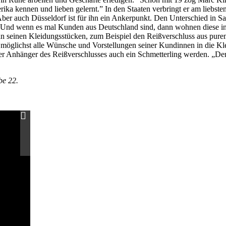
ka kennen und lieben gelernt.” In den Staaten verbringt er am liebst
n. Aber auch Düsseldorf ist für ihn ein Ankerpunkt. Den Unterschied i
„Und wenn es mal Kunden aus Deutschland sind, dann wohnen diese in 
 seinen Kleidungsstücken, zum Beispiel den Reißverschluss aus purem 
ht möglichst alle Wünsche und Vorstellungen seiner Kundinnen in die Kle
er Anhänger des Reißverschlusses auch ein Schmetterling werden. „Denn 
be 22.