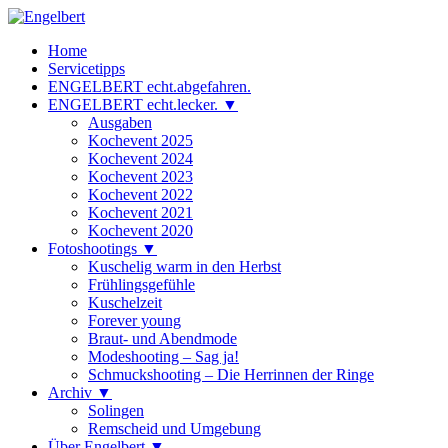
Zum
Inhalt
Engelbert
Lifestyle – Shopping – Genuss
Home
springen
Servicetipps
ENGELBERT echt.abgefahren.
ENGELBERT echt.lecker. ▼
Ausgaben
Kochevent 2025
Kochevent 2024
Kochevent 2023
Kochevent 2022
Kochevent 2021
Kochevent 2020
Fotoshootings ▼
Kuschelig warm in den Herbst
Frühlingsgefühle
Kuschelzeit
Forever young
Braut- und Abendmode
Modeshooting – Sag ja!
Schmuckshooting – Die Herrinnen der Ringe
Archiv ▼
Solingen
Remscheid und Umgebung
Über Engelbert ▼