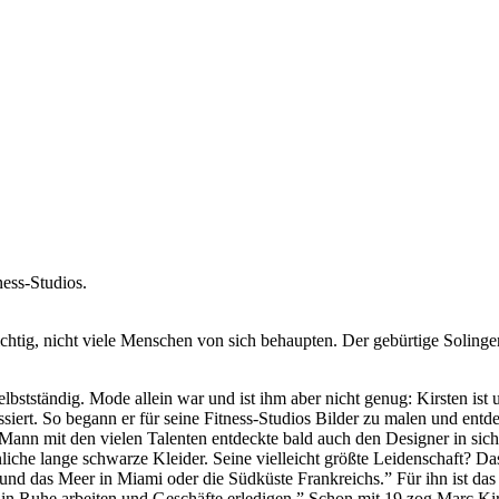
ness-Studios.
ichtig, nicht viele Menschen von sich behaupten. Der gebürtige Solinge
bstständig. Mode allein war und ist ihm aber nicht genug: Kirsten ist
siert. So begann er für seine Fitness-Studios Bilder zu malen und entd
Mann mit den vielen Talenten entdeckte bald auch den Designer in sic
iche lange schwarze Kleider. Seine vielleicht größte Leidenschaft? Das 
 und das Meer in Miami oder die Südküste Frankreichs.” Für ihn ist das
 Ruhe arbeiten und Geschäfte erledigen.” Schon mit 19 zog Marc Kirs