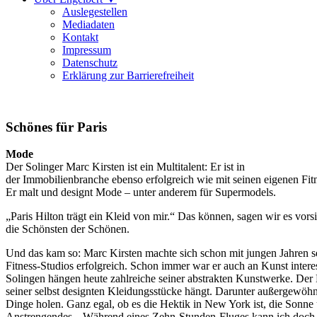
Auslegestellen
Mediadaten
Kontakt
Impressum
Datenschutz
Erklärung zur Barrierefreiheit
Schönes für Paris
Mode
Der Solinger Marc Kirsten ist ein Multitalent: Er ist in
der Immobilienbranche ebenso erfolgreich wie mit seinen eigenen Fit
Er malt und designt Mode – unter anderem für Supermodels.
„Paris Hilton trägt ein Kleid von mir.“ Das können, sagen wir es vors
die Schönsten der Schönen.
Und das kam so: Marc Kirsten machte sich schon mit jungen Jahren sel
Fitness-Studios erfolgreich. Schon immer war er auch an Kunst interes
Solingen hängen heute zahlreiche seiner abstrakten Kunstwerke. Der 
seiner selbst designten Kleidungsstücke hängt. Darunter außergewöhnl
Dinge holen. Ganz egal, ob es die Hektik in New York ist, die Sonne
Anstrengendes. „Während eines Zehn-Stunden-Fluges kann ich doch in