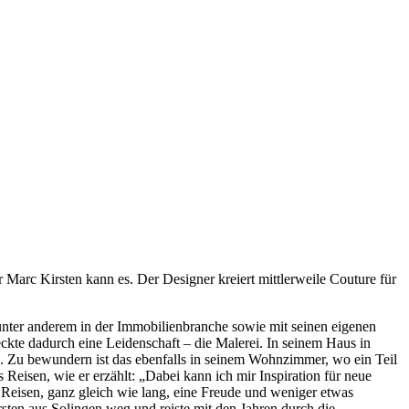
r Marc Kirsten kann es. Der Designer kreiert mittlerweile Couture für
 unter anderem in der Immobilienbranche sowie mit seinen eigenen
eckte dadurch eine Leidenschaft – die Malerei. In seinem Haus in
h. Zu bewundern ist das ebenfalls in seinem Wohnzimmer, wo ein Teil
Reisen, wie er erzählt: „Dabei kann ich mir Inspiration für neue
 Reisen, ganz gleich wie lang, eine Freude und weniger etwas
ten aus Solingen weg und reiste mit den Jahren durch die