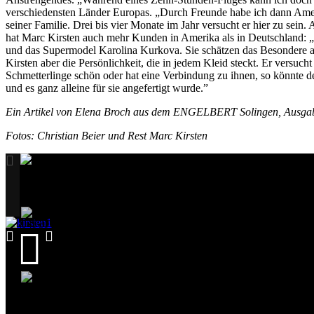
verschiedensten Länder Europas. „Durch Freunde habe ich dann Ameri
seiner Familie. Drei bis vier Monate im Jahr versucht er hier zu sei
hat Marc Kirsten auch mehr Kunden in Amerika als in Deutschland: 
und das Supermodel Karolina Kurkova. Sie schätzen das Besondere an
Kirsten aber die Persönlichkeit, die in jedem Kleid steckt. Er versuc
Schmetterlinge schön oder hat eine Verbindung zu ihnen, so könnte d
und es ganz alleine für sie angefertigt wurde.”
Ein Artikel von Elena Broch aus dem ENGELBERT Solingen, Ausga
Fotos: Christian Beier und Rest Marc Kirsten