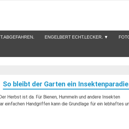
T.ABGEFAHREN.
ENGELBERT ECHT.LECKER. ▼
FOT
So bleibt der Garten ein Insektenparadi
. Der Herbst ist da. Für Bienen, Hummeln und andere Insekten
aar einfachen Handgriffen kann die Grundlage für ein lebhaftes u