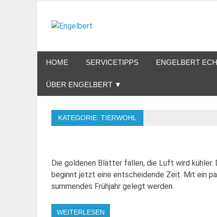
Zum
Inhalt
Engelbert
springen
Lifestyle – Shopping – Genuss
HOME
SERVICETIPPS
ENGELBERT ECH
ÜBER ENGELBERT ▼
KATEGORIE:
TIERWOHL
Die goldenen Blätter fallen, die Luft wird kühler
beginnt jetzt eine entscheidende Zeit. Mit ein p
summendes Frühjahr gelegt werden.
WEITERLESEN