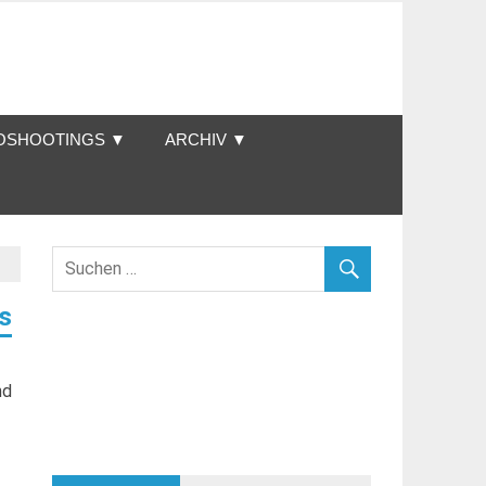
OSHOOTINGS ▼
ARCHIV ▼
es
nd