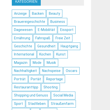
KATEGORIEN
Anzeige
Backen
Beauty
Brauereigeschichte
Business
Dagewesen
E-Mobilität
Eissport
Ernährung
Fahrspaß
Freie Zeit
Geschichte
Gesundheit
Hauptgang
International
Kochen
Kunst
Magazin
Mode
Musik
Nachhaltigkeit
Nachspeise
Oscars
Porträt
Portät
Reportage
Restauranttipp
Shooting
Shopping und Genuss
Social Media
Sport
Stadtleben
Straußenfarm