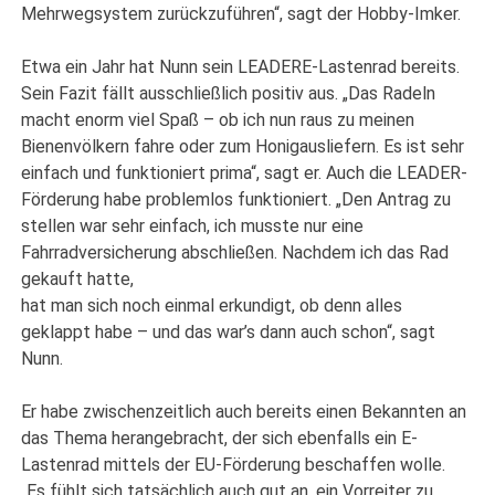
Mehrwegsystem zurückzuführen“, sagt der Hobby-Imker.
Etwa ein Jahr hat Nunn sein LEADERE-Lastenrad bereits.
Sein Fazit fällt ausschließlich positiv aus. „Das Radeln
macht enorm viel Spaß – ob ich nun raus zu meinen
Bienenvölkern fahre oder zum Honigausliefern. Es ist sehr
einfach und funktioniert prima“, sagt er. Auch die LEADER-
Förderung habe problemlos funktioniert. „Den Antrag zu
stellen war sehr einfach, ich musste nur eine
Fahrradversicherung abschließen. Nachdem ich das Rad
gekauft hatte,
hat man sich noch einmal erkundigt, ob denn alles
geklappt habe – und das war’s dann auch schon“, sagt
Nunn.
Er habe zwischenzeitlich auch bereits einen Bekannten an
das Thema herangebracht, der sich ebenfalls ein E-
Lastenrad mittels der EU-Förderung beschaffen wolle.
„Es fühlt sich tatsächlich auch gut an, ein Vorreiter zu