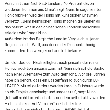
Verschnitt aus Nicht-EU-Ländern, 40 Prozent davon
wiederum kommen aus China“, sagt Nunn. In sogenannten
Honigfabriken wird der Honig mit künstlichen Enzymen
versetzt. „Beim heimischen Honig machen die Bienen all
das selbst, was in den chinesischen Fabriken maschinell
erledigt wird“, sagt Nunn.
Außerdem ist das Bergische Land im Vergleich zu jenen
Regionen in der Welt, aus denen der Discounterhonig
kommt, deutlich weniger schadstoffbelastet.
Um die Idee der Nachhaltigkeit auch jenseits der reinen
Honigproduktion umzusetzen, hat Nunn sich auf die Suche
nach einer Alternative zum Auto gemacht. „Vor drei Jahren
habe ich gehört, dass ein Lastenfahrrad auch durch EU-
LEADER-Mittel gefördert werden kann. In Duisburg wurde
so ein Projekt genehmigt und umgesetzt“, sagt Nunn.
„Ich will nicht hinterherlaufen, sondern selbst aktiv werden
– eben als eine Art Vorreiter“, erklärt der Imker.
Und so habe er sich ebenfalls um LEADER-Mittel