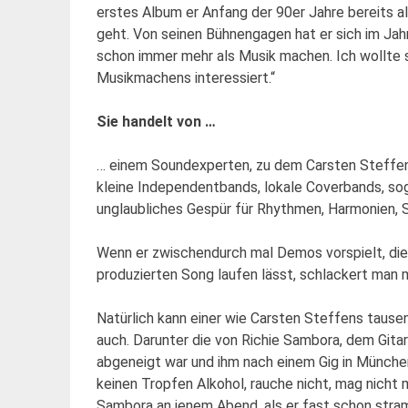
erstes Album er Anfang der 90er Jahre bereits al
geht. Von seinen Bühnengagen hat er sich im Jah
schon immer mehr als Musik machen. Ich wollte 
Musikmachens interessiert.“
Sie handelt von …
… einem Soundexperten, zu dem Carsten Steffens 
kleine Independentbands, lokale Coverbands, soga
unglaubliches Gespür für Rhythmen, Harmonien, 
Wenn er zwischendurch mal Demos vorspielt, die
produzierten Song laufen lässt, schlackert man 
Natürlich kann einer wie Carsten Steffens taus
auch. Darunter die von Richie Sambora, dem Gita
abgeneigt war und ihm nach einem Gig in München
keinen Tropfen Alkohol, rauche nicht, mag nicht 
Sambora an jenem Abend, als er fast schon stram