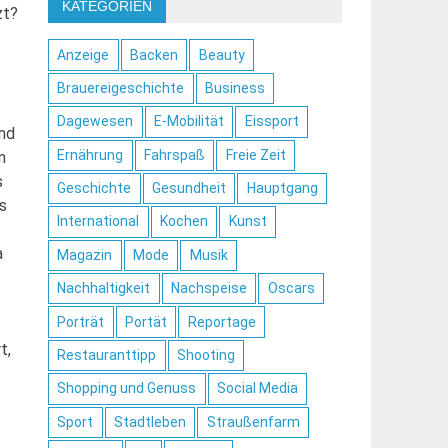
KATEGORIEN
zt?
Anzeige
Backen
Beauty
Brauereigeschichte
Business
Dagewesen
E-Mobilität
Eissport
and
Ernährung
Fahrspaß
Freie Zeit
n
s
Geschichte
Gesundheit
Hauptgang
s
International
Kochen
Kunst
a
Magazin
Mode
Musik
Nachhaltigkeit
Nachspeise
Oscars
Porträt
Portät
Reportage
t,
Restauranttipp
Shooting
Shopping und Genuss
Social Media
Sport
Stadtleben
Straußenfarm