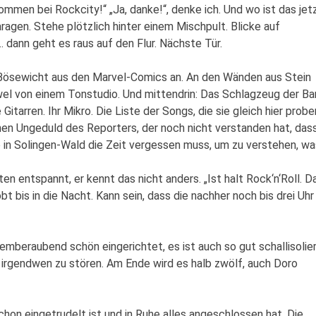
kommen bei Rockcity!“ „Ja, danke!“, denke ich. Und wo ist das jet
agen. Stehe plötzlich hinter einem Mischpult. Blicke auf
… dann geht es raus auf den Flur. Nächste Tür.
in Bösewicht aus den Marvel-Comics an. An den Wänden aus Stein
wel von einem Tonstudio. Und mittendrin: Das Schlagzeug der B
arren. Ihr Mikro. Die Liste der Songs, die sie gleich hier probe
schen Ungeduld des Reporters, der noch nicht verstanden hat, das
 in Solingen-Wald die Zeit vergessen muss, um zu verstehen, wa
n entspannt, er kennt das nicht anders. „Ist halt Rock‘n‘Roll. D
t bis in die Nacht. Kann sein, dass die nachher noch bis drei Uhr
temberaubend schön eingerichtet, es ist auch so gut schallisolier
 irgendwen zu stören. Am Ende wird es halb zwölf, auch Doro
on eingetrudelt ist und in Ruhe alles angeschlossen hat. Die