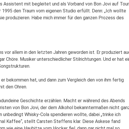
s Assistent mit begleitet und als Vorband von Bon Jovi auf Tour
r 1995 den Traum vom eigenen Studio erfüllt. Denn: „Ich wollte
sie produzieren. Habe mich immer für den ganzen Prozess des
vor allem in den letzten Jahren geworden ist. Er produziert au
r Chöre. Musiker unterschiedlicher Stilrichtungen. Und er hat ei
Songstrukturen.
 er bekommen hat, und dann zum Vergleich den von ihm fertig
mit den Ohren.
endundeine Geschichte erzählen. Macht er während des Abends
rristen von Bon Jovi, der dem Alkohol bekanntermaßen nicht gan
 unbedingt Whisky-Cola spendieren wollte, dabei „trinke ich
mal Kaffee“, stellt Carsten Steffens klar. Diese Askese fand
m wie eine Haubitze vom Hocker fiel, dann gar nicht mal so