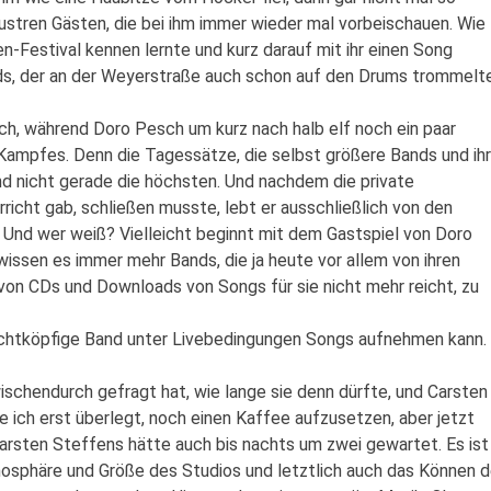
llustren Gästen, die bei ihm immer wieder mal vorbeischauen. Wie
Festival kennen lernte und kurz darauf mit ihr einen Song
ds, der an der Weyerstraße auch schon auf den Drums trommelte
 ich, während Doro Pesch um kurz nach halb elf noch ein paar
s Kampfes. Denn die Tagessätze, die selbst größere Bands und ih
nd nicht gerade die höchsten. Und nachdem die private
richt gab, schließen musste, lebt er ausschließlich von den
. Und wer weiß? Vielleicht beginnt mit dem Gastspiel von Doro
 wissen es immer mehr Bands, die ja heute vor allem von ihren
 von CDs und Downloads von Songs für sie nicht mehr reicht, zu
 achtköpfige Band unter Livebedingungen Songs aufnehmen kann.
schendurch gefragt hat, wie lange sie denn dürfte, und Carsten
e ich erst überlegt, noch einen Kaffee aufzusetzen, aber jetzt
Carsten Steffens hätte auch bis nachts um zwei gewartet. Es ist
mosphäre und Größe des Studios und letztlich auch das Können 