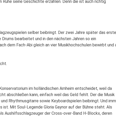
n Ruhe seine Geschichte erzählen. Denn die ist auch richtig
lagzeugspielen selber beibringt. Der zwei Jahre später das erst
ie Drums bearbeitet und in den nächsten Jahren so ein
nach dem Fach-Abi gleich an vier Musikhochschulen bewirbt und 
cht.
n Konservatorium im holländischen Arnheim entscheidet, weil da
cht abschließen kann, einfach weil das Geld fehlt. Der die Musik
s- und Rhythmusgitarre sowie Keyboardspielen beibringt. Und imm
ist. Mit Soul-Legende Gloria Gaynor auf der Bühne steht. Als
als Aushilfsschlagzeuger der Cross-over-Band H-Blockx, deren