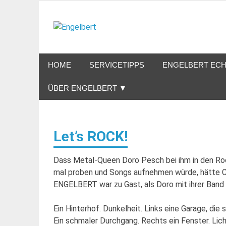
Zum
Inhalt
Engelbert
springen
Lifestyle – Shopping – Genuss
HOME
SERVICETIPPS
ENGELBERT ECH
ÜBER ENGELBERT ▼
Let’s ROCK!
Dass Metal-Queen Doro Pesch bei ihm in den Ro
mal proben und Songs aufnehmen würde, hätte Ca
ENGELBERT war zu Gast, als Doro mit ihrer Band
Ein Hinterhof. Dunkelheit. Links eine Garage, di
Ein schmaler Durchgang. Rechts ein Fenster. Licht