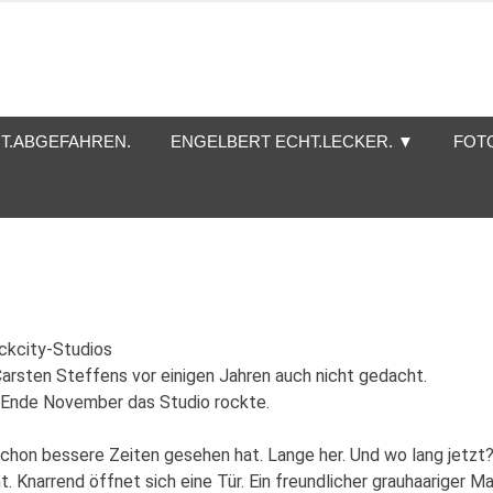
T.ABGEFAHREN.
ENGELBERT ECHT.LECKER. ▼
FOT
ckcity-Studios
rsten Steffens vor einigen Jahren auch nicht gedacht.
 Ende November das Studio rockte.
e schon bessere Zeiten gesehen hat. Lange her. Und wo lang jetzt
. Knarrend öffnet sich eine Tür. Ein freundlicher grauhaariger M