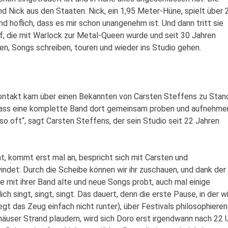
nd Nick aus den Staaten. Nick, ein 1,95 Meter-Hüne, spielt über 
nd höflich, dass es mir schon unangenehm ist. Und dann tritt sie
f, die mit Warlock zur Metal-Queen wurde und seit 30 Jahren
en, Songs schreiben, touren und wieder ins Studio gehen.
r Kontakt kam über einen Bekannten von Carsten Steffens zu Stan
t, dass eine komplette Band dort gemeinsam proben und aufnehme
so oft“, sagt Carsten Steffens, der sein Studio seit 22 Jahren
aunt, kommt erst mal an, bespricht sich mit Carsten und
indet: Durch die Scheibe können wir ihr zuschauen, und dank der
ie mit ihrer Band alte und neue Songs probt, auch mal einige
h singt, singt, singt. Das dauert, denn die erste Pause, in der wi
gt das Zeug einfach nicht runter), über Festivals philosophieren
äuser Strand plaudern, wird sich Doro erst irgendwann nach 22 