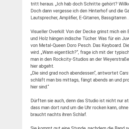
tritt heraus. „Ich hab doch Schritte gehört? Will
Doch dann vergesse ich den Hinterhof und die Gar
Lautsprecher, Amplifier, E-Gitarren, Bassgitarren 
Visueller Overkill: Von der Decke grinst mich e
und Holz hängen indische Tücher. Was für ein Ju
von Metal-Queen Doro Pesch. Das Keyboard. Die Git
wird. „Wann eigentlich?“, frage ich mit der typi
man in den Rockcity-Studios an der Weyerstraße
hier abgeht.
„Die sind grad noch abendessen“, antwortet Carste
schläft man bis mittags, fängt abends an und prob
hier sind.“
Dürften sie auch, denn das Studio ist nicht nur a
dass man dort rund um die Uhr rocken kann, ohne
braucht nachts ihren Schlaf.
Sie kommt gut eine Stunde, nachdem die Band sch