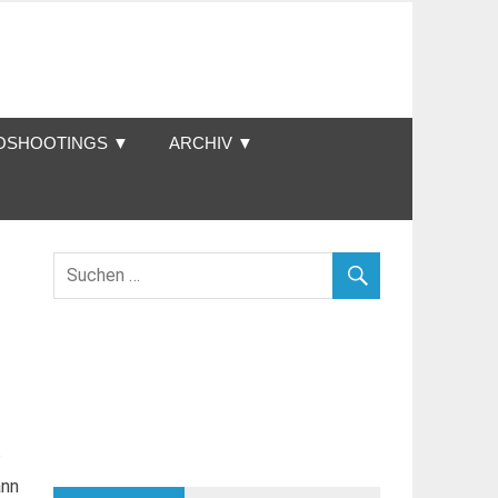
OSHOOTINGS ▼
ARCHIV ▼
?
ann