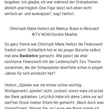
begeben. Ich glaube, ich war während der Dreharbeiten
ähnlich unerträglich. Eine Figur lässt sich eben nicht
einfach an- und ausknipsen“, sagt Herbst.
Christoph Maria Herbst als Markus Braun in Wirecard.
©TV NOW/Gordon Muehle
So ganz fremd war Christoph Maria Herbst die Finanzwelt
freilich nicht. Schließlich hat er als junger Bursche selbst
mal eine
Banklehre
gemacht. Wie passt die eher
nüchterne Finanzwelt mit der Leidenschaft fürs Theater
zusammen, die der Schauspieler ebenfalls schon in jungen
Jahren für sich entdeckt hat?
Herbst: „Spielen war mir immer schon wichtig.
Wohlgemerkt ‚spielen‘, nicht ‚zocken‘, sonst wäre ich ja bei
der Bank geblieben. Letztlich habe ich diese Lehre nur auf
sanften Druck meiner Eltern hin gemacht: ‚Mach doch was
Vernünftiges‘. Wissen Sie, so Leute wie Braun spiele ich