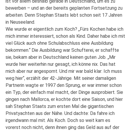
ist vor allem deshalb gerade in Deutschland, um es zu
bewerben – und an der bereits geplanten Fortsetzung zu
arbeiten. Denn Stephan Staats lebt schon seit 17 Jahren
in Neuseeland.
Wie wurde er eigentlich zum Koch? „Fürs Kochen habe ich
mich immer interessiert, schon als Kind. Daher habe ich mit
viel Glück auch ohne Schulabschluss eine Ausbildung
bekommen.“ Die Ausbildung war Schufterei, er schaffte
sie, bekam aber in Deutschland keinen guten Job. „Mir
wurde hier weiterhin nur gesagt, ich könne nix. Das hat
mich aber nur angespornt. Und mir war bald klar: Ich muss
weg hier“, erzählt der 42-Jährige. Mit seiner damaligen
Partnerin wagte er 1997 den Sprung, er war immer schon
ein Typ, der einfach mal macht, der Dinge ausprobiert. Sie
gingen nach Mallorca, er kochte dort eine Saison, und hier
sah Stephan Staats zum ersten Mal die gigantischen
Privatyachten aus der Nähe. Und dachte: Da fahre ich
irgendwann mal mit. Als Koch. Doch so weit kam es
vorerst noch nicht, denn ihnen ging das Geld aus auf der