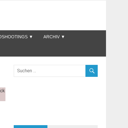
OSHOOTINGS ▼
ARCHIV ▼
ick