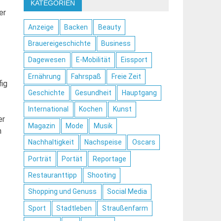
KATEGORIEN
er
Anzeige
Backen
Beauty
Brauereigeschichte
Business
Dagewesen
E-Mobilität
Eissport
Ernährung
Fahrspaß
Freie Zeit
fig
Geschichte
Gesundheit
Hauptgang
International
Kochen
Kunst
er
Magazin
Mode
Musik
n
Nachhaltigkeit
Nachspeise
Oscars
Porträt
Portät
Reportage
Restauranttipp
Shooting
Shopping und Genuss
Social Media
Sport
Stadtleben
Straußenfarm