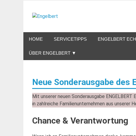
Zum
Inhalt
Engelbert
springen
Lifestyle – Shopping – Genuss
HOME
SERVICETIPPS
ENGELBERT ECH
ÜBER ENGELBERT ▼
Neue Sonderausgabe des
Mit unserer neuen Sonderausgabe ENGELBERT 
in zahlreiche Familienunternehmen aus unserer 
Chance & Verantwortung