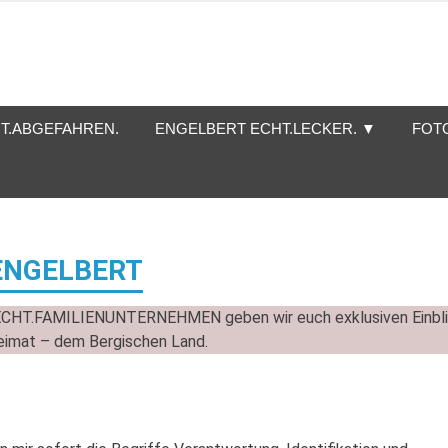
T.ABGEFAHREN.
ENGELBERT ECHT.LECKER. ▼
FOT
 ENGELBERT
ECHT.FAMILIENUNTERNEHMEN geben wir euch exklusiven Einbl
Heimat – dem Bergischen Land.