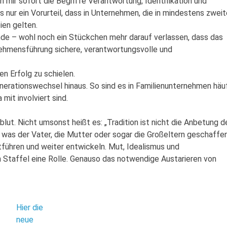
mir sofort die Begriffe Verantwortung, Identifikation und
ls nur ein Vorurteil, dass in Unternehmen, die in mindestens zweit
ien gelten.
unde – wohl noch ein Stückchen mehr darauf verlassen, dass das
ehmensführung sichere, verantwortungsvolle und
en Erfolg zu schielen.
nerationswechsel hinaus. So sind es in Familienunternehmen häu
mit involviert sind.
ut. Nicht umsonst heißt es: „Tradition ist nicht die Anbetung d
 was der Vater, die Mutter oder sogar die Großeltern geschaffe
tführen und weiter entwickeln. Mut, Idealismus und
en Staffel eine Rolle. Genauso das notwendige Austarieren von
Hier die
neue