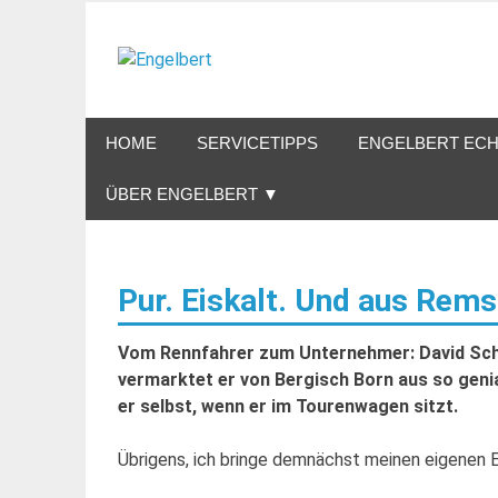
Zum
Inhalt
Engelbert
springen
Lifestyle – Shopping – Genuss
HOME
SERVICETIPPS
ENGELBERT ECH
ÜBER ENGELBERT ▼
Pur. Eiskalt. Und aus Rems
Vom Rennfahrer zum Unternehmer: David Schi
vermarktet er von Bergisch Born aus so geni
er selbst, wenn er im Tourenwagen sitzt.
Übrigens, ich bringe demnächst meinen eigenen En