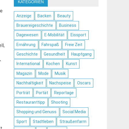
KATEGORIEN
te
Anzeige
Backen
Beauty
Brauereigeschichte
Business
Dagewesen
E-Mobilität
Eissport
Ernährung
Fahrspaß
Freie Zeit
ll,
Geschichte
Gesundheit
Hauptgang
,
International
Kochen
Kunst
Magazin
Mode
Musik
Nachhaltigkeit
Nachspeise
Oscars
Porträt
Portät
Reportage
Restauranttipp
Shooting
Shopping und Genuss
Social Media
Sport
Stadtleben
Straußenfarm
t,