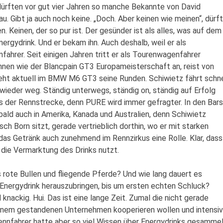
 dürften vor gut vier Jahren so manche Bekannte von David
u. Gibt ja auch noch keine. „Doch. Aber keinen wie meinen“, dürf
Keinen, der so pur ist. Der gesünder ist als alles, was auf dem
ergydrink. Und er bekam ihn. Auch deshalb, weil er als
ahrer. Seit einigen Jahren tritt er als Tourenwagenfahrer
ennen wie der Blancpain GT3 Europameisterschaft an, reist von
eht aktuell im BMW M6 GT3 seine Runden. Schiwietz fährt schne
 wieder weg. Ständig unterwegs, ständig on, ständig auf Erfolg
s der Rennstrecke, denn PURE wird immer gefragter. In den Bars
bald auch in Amerika, Kanada und Australien, denn Schiwietz
h Born sitzt, gerade vertrieblich dorthin, wo er mit starken
t das Getränk auch zunehmend im Rennzirkus eine Rolle. Klar, dass
die Vermarktung des Drinks nutzt.
rote Bullen und fliegende Pferde? Und wie lang dauert es
Energydrink herauszubringen, bis um ersten echten Schluck?
knackig. Hui. Das ist eine lange Zeit. Zumal die nicht gerade
 einem gestandenen Unternehmen kooperieren wollen und intensiv
ennfahrer hatte aber so viel Wissen über Energydrinks gesammel