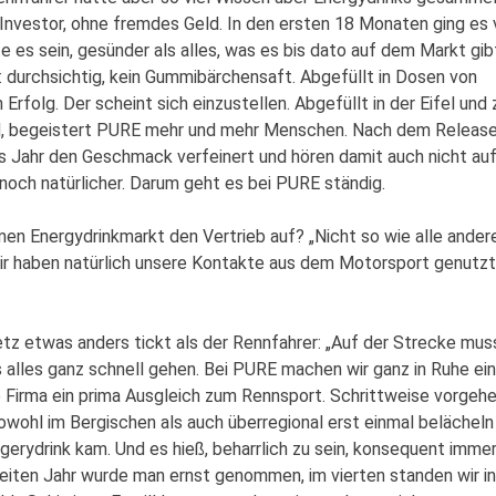
 Investor, ohne fremdes Geld. In den ersten 18 Monaten ging es 
e es sein, gesünder als alles, was es bis dato auf dem Markt gib
: durchsichtig, kein Gummibärchensaft. Abgefüllt in Dosen von
Erfolg. Der scheint sich einzustellen. Abgefüllt in der Eifel und 
d, begeistert PURE mehr und mehr Menschen. Nach dem Releas
s Jahr den Geschmack verfeinert und hören damit auch nicht auf
och natürlicher. Darum geht es bei PURE ständig.
en Energydrinkmarkt den Vertrieb auf? „Nicht so wie alle ander
ir haben natürlich unsere Kontakte aus dem Motorsport genutzt
tz etwas anders tickt als der Rennfahrer: „Auf der Strecke mus
alles ganz schnell gehen. Bei PURE machen wir ganz in Ruhe ei
ie Firma ein prima Ausgleich zum Rennsport. Schrittweise vorgehe
wohl im Bergischen als auch überregional erst einmal belächeln
ngerydrink kam. Und es hieß, beharrlich zu sein, konsequent imme
eiten Jahr wurde man ernst genommen, im vierten standen wir in