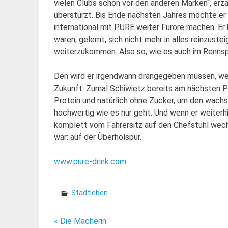
vielen Clubs schon vor den anderen Marken“, erzä
überstürzt. Bis Ende nächsten Jahres möchte er
international mit PURE weiter Furore machen. Er 
waren, gelernt, sich nicht mehr in alles reinzus
weiterzukommen. Also so, wie es auch im Rennspo
Den wird er irgendwann drangegeben müssen, wenn
Zukunft. Zumal Schiwietz bereits am nächsten Pr
Protein und natürlich ohne Zucker, um den wachs
hochwertig wie es nur geht. Und wenn er weiterhi
komplett vom Fahrersitz auf den Chefstuhl wechse
war: auf der Überholspur.
www.pure-drink.com
Stadtleben
Beitragsnavigation
« Die Macherin