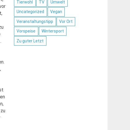
Tierwohl
TV
Umwelt
vor
Uncategorized
Vegan
t,
Veranstaltungstipp
Vor Ort
zu
Vorspeise
Wintersport
e
.
Zu guter Letzt
en.
,
st
nen
n,
 zu
r