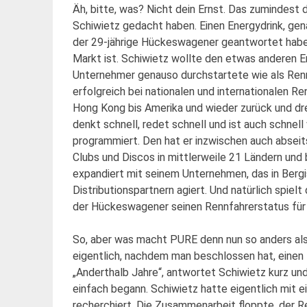
Äh, bitte, was? Nicht dein Ernst. Das zumindest
Schiwietz gedacht haben. Einen Energydrink, gena
der 29-jährige Hückeswagener geantwortet haben. 
Markt ist. Schiwietz wollte den etwas anderen En
Unternehmer genauso durchstartete wie als Rennf
erfolgreich bei nationalen und internationalen R
Hong Kong bis Amerika und wieder zurück und dr
denkt schnell, redet schnell und ist auch schnell
programmiert. Den hat er inzwischen auch abseit
Clubs und Discos in mittlerweile 21 Ländern und 
expandiert mit seinem Unternehmen, das in Bergisc
Distributionspartnern agiert. Und natürlich spiel
der Hückeswagener seinen Rennfahrerstatus für 
So, aber was macht PURE denn nun so anders als 
eigentlich, nachdem man beschlossen hat, einen 
„Anderthalb Jahre“, antwortet Schiwietz kurz und 
einfach begann. Schiwietz hatte eigentlich mit
recherchiert. Die Zusammenarbeit floppte, der R