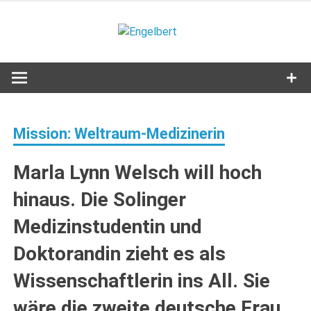
Zum
Inhalt
Engelbert
springen
Lifestyle – Shopping – Genuss
Mission: Weltraum-Medizinerin
Marla Lynn Welsch will hoch
hinaus. Die Solinger
Medizinstudentin und
Doktorandin zieht es als
Wissenschaftlerin ins All. Sie
wäre die zweite deutsche Frau