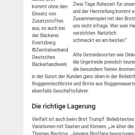
Zwei Tage Ruhezeit für unsere
kommt ohne den
und der Herstellung kommt es
Einsatz von
Zusammenspiel mit den Brotr
Zusatzstoffen
uns nicht infrage. Wer sein 
aus, so auch bei
verzichten. Natürlich
der Bäckerei
schmeckt es am besten.“
Evertzberg
©Zentralverband
Alte Getreidesorten wie Dink
Deutsches
die Urgetreide preislich teur
Bäckerhandwerk
die besonders feinen Aromen 
in der Gunst der Kunden ganz oben in der Belieb
Roggenmischbrote und Brote aus Roggensauertei
ebenfalls Geschäftsführer.
Die richtige Lagerung
Vielfalt ist auch beim Brot Trumpf. Beliebteste
Variationen mit Saaten und Körnern. „Je älter di
Thomas Bischzur. „Jüngere Brotfans bevorzugen 