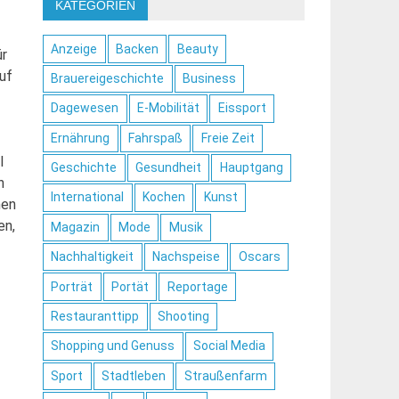
KATEGORIEN
Anzeige
Backen
Beauty
ür
uf
Brauereigeschichte
Business
Dagewesen
E-Mobilität
Eissport
Ernährung
Fahrspaß
Freie Zeit
l
Geschichte
Gesundheit
Hauptgang
n
International
Kochen
Kunst
hen
en,
Magazin
Mode
Musik
Nachhaltigkeit
Nachspeise
Oscars
Porträt
Portät
Reportage
Restauranttipp
Shooting
Shopping und Genuss
Social Media
Sport
Stadtleben
Straußenfarm