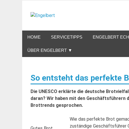
Zum
Inhalt
Engelbert
springen
Lifestyle – Shopping – Genuss
HOME
SERVICETIPPS
ENGELBERT ECH
ÜBER ENGELBERT ▼
So entsteht das perfekte B
Die UNESCO erklärte die deutsche Brotvielfa
daran? Wir haben mit den Geschäftsführern 
Brottrends gesprochen.
Wie das perfekte Brot gemach
zuständige Geschäftsführer Ol
Gutes Brot