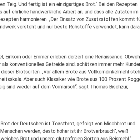
n Teig. Und fertig ist ein einzigartiges Brot.“ Bei den Rezepten
 auf ehrliche handwerkliche Arbeit an, und dass alle Zutaten im
ezepten harmonieren. „Der Einsatz von Zusatzstoffen kommt f
Handwerk versteht und nur beste Rohstoffe verwendet, kann dara
el, Einkorn oder Emmer erleben derzeit eine Renaissance. Obwoh
er als konventionelles Getreide sind, schätzen immer mehr Kunde
dieser Brotsorten. „Vor allem Brote aus Vollkorndinkelmehl ste
theitsskala. Aber auch Klassiker wie Brote aus 100 Prozent Rogg
g sind wieder auf dem Vormarsch“, sagt Thomas Bischzur,
s Brot der Deutschen ist Toastbrot, gefolgt von Mischbrot und
e Menschen werden, desto höher ist ihr Brotverbrauch“, weiß
weiches Brot und unsere glutenfreien Sorten aus Reismehl.“