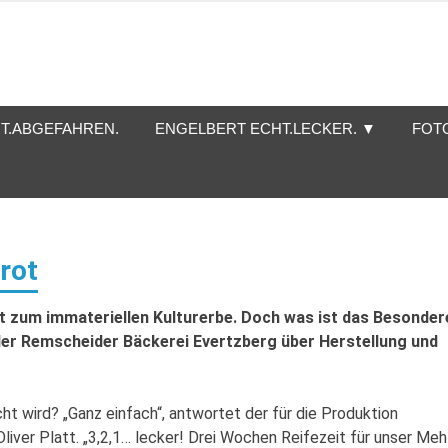
T.ABGEFAHREN.
ENGELBERT ECHT.LECKER. ▼
FOT
rot
lt zum immateriellen Kulturerbe. Doch was ist das Besonder
der Remscheider Bäckerei Evertzberg über Herstellung und
t wird? „Ganz einfach“, antwortet der für die Produktion
iver Platt. „3,2,1… lecker! Drei Wochen Reifezeit für unser Mehl