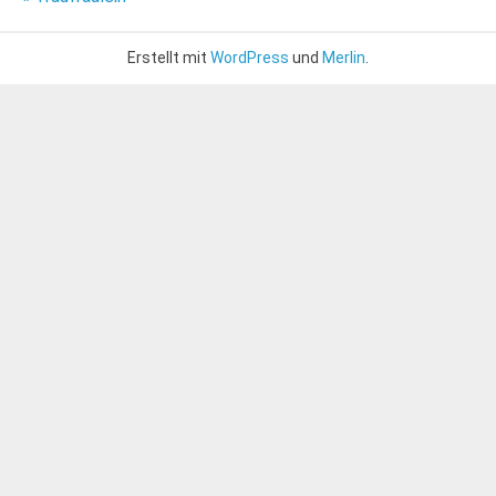
Beitragsnavigation
Erstellt mit
WordPress
und
Merlin
.