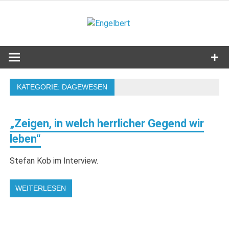
Zum
Inhalt
Engelbert
springen
Lifestyle – Shopping – Genuss
KATEGORIE:
DAGEWESEN
„Zeigen, in welch herrlicher Gegend wir
leben“
Stefan Kob im Interview.
WEITERLESEN