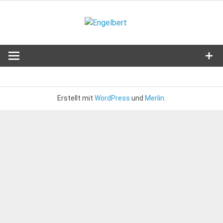
Zum
Inhalt
Engelbert
springen
Lifestyle – Shopping – Genuss
Erstellt mit
WordPress
und
Merlin
.