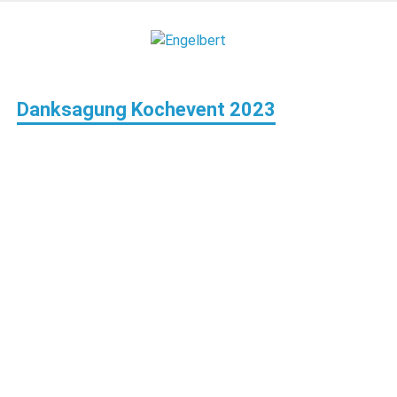
Zum
Inhalt
Engelbert
springen
Lifestyle – Shopping – Genuss
Danksagung Kochevent 2023