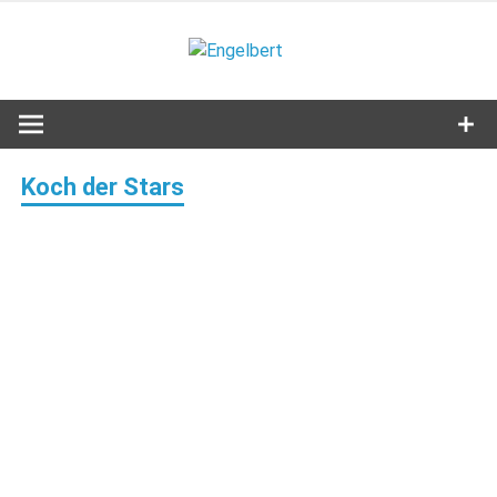
Zum
Inhalt
Engelbert
springen
Lifestyle – Shopping – Genuss
Koch der Stars