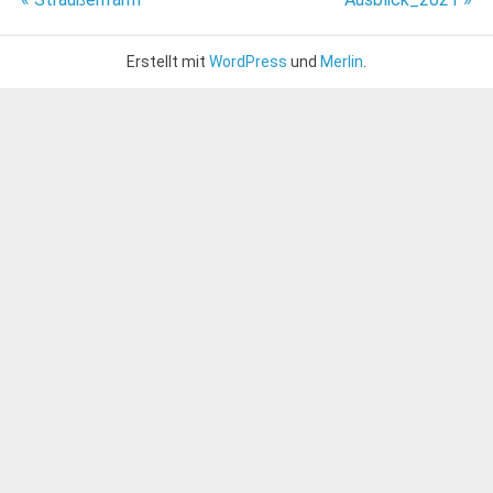
Beitragsnavigation
Erstellt mit
WordPress
und
Merlin
.