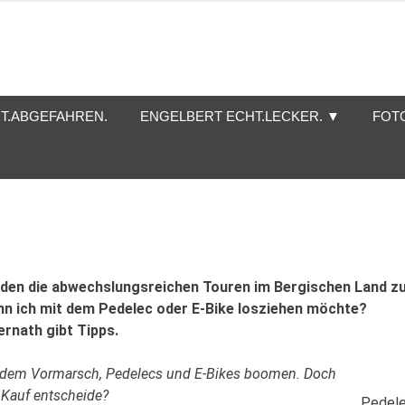
T.ABGEFAHREN.
ENGELBERT ECHT.LECKER. ▼
FOT
erden die abwechslungsreichen Touren im Bergischen Land z
nn ich mit dem Pedelec oder E-Bike losziehen möchte?
ernath gibt Tipps.
 dem Vormarsch, Pedelecs und E-Bikes boomen. Doch
 Kauf entscheide?
Pedel