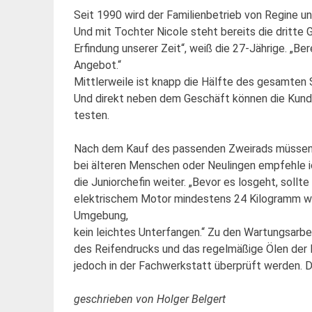
Seit 1990 wird der Familienbetrieb von Regine un
Und mit Tochter Nicole steht bereits die dritte G
Erfindung unserer Zeit“, weiß die 27-Jährige. „Be
Angebot.“
Mittlerweile ist knapp die Hälfte des gesamten
Und direkt neben dem Geschäft können die Kund
testen.
Nach dem Kauf des passenden Zweirads müssen di
bei älteren Menschen oder Neulingen empfehle ic
die Juniorchefin weiter. „Bevor es losgeht, sollt
elektrischem Motor mindestens 24 Kilogramm wieg
Umgebung,
kein leichtes Unterfangen.“ Zu den Wartungsarbei
des Reifendrucks und das regelmäßige Ölen der K
jedoch in der Fachwerkstatt überprüft werden. 
geschrieben von Holger Belgert