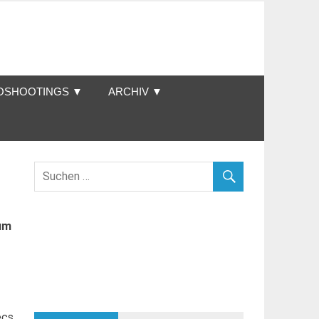
OSHOOTINGS ▼
ARCHIV ▼
um
ecs