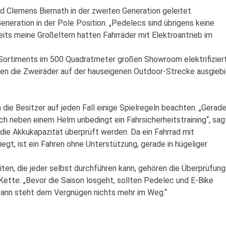
d Clemens Biernath in der zweiten Generation geleitet.
eneration in der Pole Position. „Pedelecs sind übrigens keine
reits meine Großeltern hatten Fahrräder mit Elektroantrieb im
 Sortiments im 500 Quadratmeter großen Showroom elektrifiziert
en die Zweiräder auf der hauseigenen Outdoor-Strecke ausgieb
e Besitzer auf jeden Fall einige Spielregeln beachten. „Gerad
h neben einem Helm unbedingt ein Fahrsicherheitstraining“, sag
e die Akkukapazität überprüft werden. Da ein Fahrrad mit
t, ist ein Fahren ohne Unterstützung, gerade in hügeliger
ten, die jeder selbst durchführen kann, gehören die Überprüfung
ette. „Bevor die Saison losgeht, sollten Pedelec und E-Bike
Dann steht dem Vergnügen nichts mehr im Weg.“