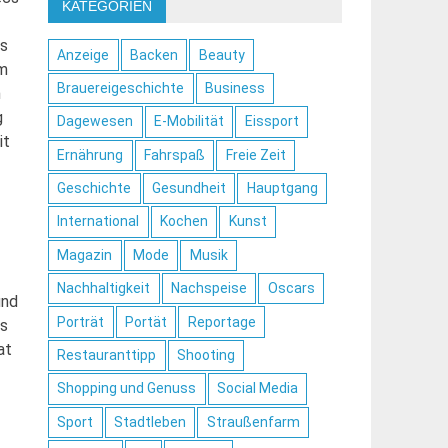
KATEGORIEN
ls
Anzeige
Backen
Beauty
m
Brauereigeschichte
Business
n
g
Dagewesen
E-Mobilität
Eissport
it
Ernährung
Fahrspaß
Freie Zeit
Geschichte
Gesundheit
Hauptgang
International
Kochen
Kunst
Magazin
Mode
Musik
Nachhaltigkeit
Nachspeise
Oscars
und
Porträt
Portät
Reportage
as
at
Restauranttipp
Shooting
Shopping und Genuss
Social Media
Sport
Stadtleben
Straußenfarm