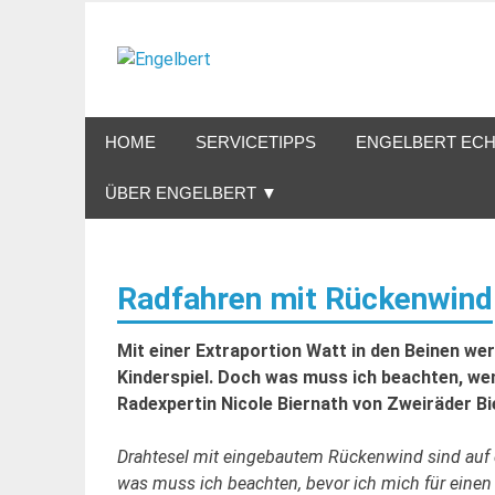
Zum
Inhalt
Engelbert
springen
Lifestyle – Shopping – Genuss
HOME
SERVICETIPPS
ENGELBERT ECH
ÜBER ENGELBERT ▼
Radfahren mit Rückenwind
Mit einer Extraportion Watt in den Beinen w
Kinderspiel. Doch was muss ich beachten, we
Radexpertin Nicole Biernath von Zweiräder Bi
Drahtesel mit eingebautem Rückenwind sind auf
was
muss ich beachten, bevor ich mich für einen