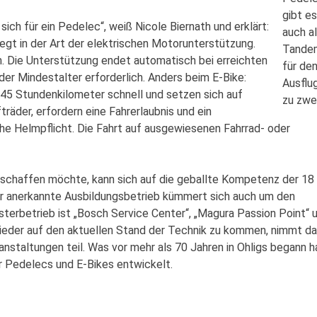
gibt es
ch für ein Pedelec“, weiß Nicole Biernath und erklärt:
auch a
egt in der Art der elektrischen Motorunterstützung.
Tande
. Die Unterstützung endet automatisch bei erreichten
für de
der Mindestalter erforderlich. Anders beim E-Bike:
Ausflu
 45 Stundenkilometer schnell und setzen sich auf
zu zwe
räder, erfordern eine Fahrerlaubnis und ein
he Helmpflicht. Die Fahrt auf ausgewiesenen Fahrrad- oder
nschaffen möchte, kann sich auf die geballte Kompetenz der 18
Der anerkannte Ausbildungsbetrieb kümmert sich auch um den
terbetrieb ist „Bosch Service Center“, „Magura Passion Point“ 
ieder auf den aktuellen Stand der Technik zu kommen, nimmt d
staltungen teil. Was vor mehr als 70 Jahren in Ohligs begann h
 Pedelecs und E-Bikes entwickelt.