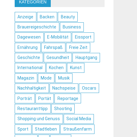
KATEGORIEN
Anzeige
Backen
Beauty
Brauereigeschichte
Business
Dagewesen
E-Mobilität
Eissport
Ernährung
Fahrspaß
Freie Zeit
Geschichte
Gesundheit
Hauptgang
International
Kochen
Kunst
Magazin
Mode
Musik
Nachhaltigkeit
Nachspeise
Oscars
Porträt
Portät
Reportage
Restauranttipp
Shooting
Shopping und Genuss
Social Media
Sport
Stadtleben
Straußenfarm