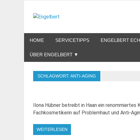
Zum
Inhalt
Engelbert
springen
Lifestyle – Shopping – Genuss
HOME
SERVICETIPPS
ENGELBERT ECH
ÜBER ENGELBERT ▼
SCHLAGWORT:
ANTI-AGING
Ilona Hübner betreibt in Haan ein renommiertes K
Fachkosmetikerin auf Problemhaut und Anti-Aging
WEITERLESEN