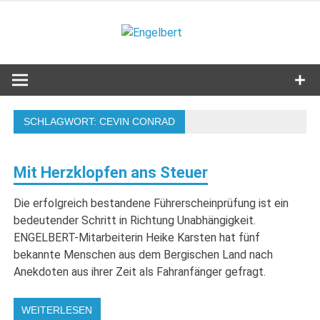
Zum
Inhalt
Engelbert
springen
Lifestyle – Shopping – Genuss
SCHLAGWORT:
CEVIN CONRAD
Mit Herzklopfen ans Steuer
Die erfolgreich bestandene Führerscheinprüfung ist ein
bedeutender Schritt in Richtung Unabhängigkeit.
ENGELBERT-Mitarbeiterin Heike Karsten hat fünf
bekannte Menschen aus dem Bergischen Land nach
Anekdoten aus ihrer Zeit als Fahranfänger gefragt.
WEITERLESEN