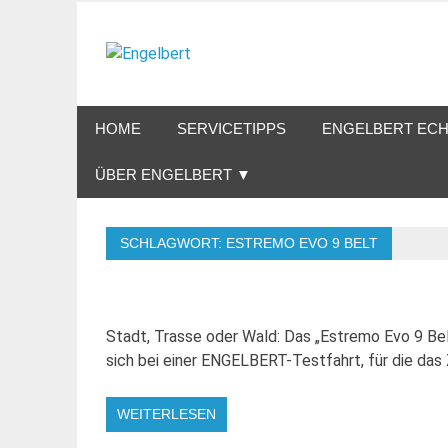
Zum
Inhalt
Engelbert
springen
Lifestyle – Shopping – Genuss
HOME
SERVICETIPPS
ENGELBERT ECH
ÜBER ENGELBERT ▼
SCHLAGWORT:
ESTREMO EVO 9 BELT
Stadt, Trasse oder Wald: Das „Estremo Evo 9 Bel
sich bei einer ENGELBERT-Testfahrt, für die das
WEITERLESEN