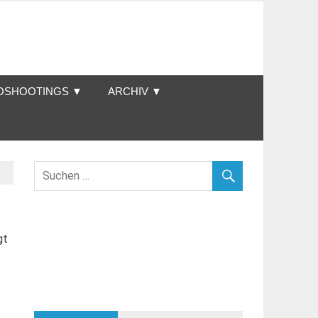
OSHOOTINGS ▼
ARCHIV ▼
gt