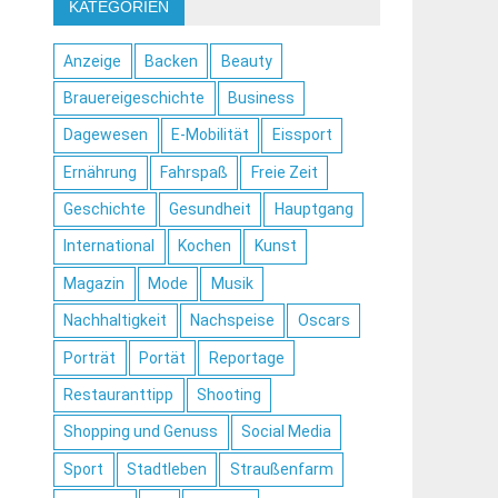
KATEGORIEN
Anzeige
Backen
Beauty
Brauereigeschichte
Business
Dagewesen
E-Mobilität
Eissport
Ernährung
Fahrspaß
Freie Zeit
Geschichte
Gesundheit
Hauptgang
International
Kochen
Kunst
Magazin
Mode
Musik
Nachhaltigkeit
Nachspeise
Oscars
Porträt
Portät
Reportage
Restauranttipp
Shooting
Shopping und Genuss
Social Media
Sport
Stadtleben
Straußenfarm