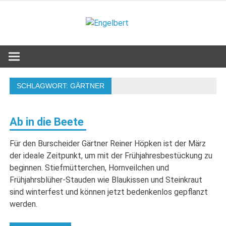
Zum
Inhalt
Engelbert
springen
Lifestyle – Shopping – Genuss
SCHLAGWORT:
GÄRTNER
Ab in die Beete
Für den Burscheider Gärtner Reiner Höpken ist der März
der ideale Zeitpunkt, um mit der Frühjahresbestückung zu
beginnen. Stiefmütterchen, Hornveilchen und
Frühjahrsblüher-Stauden wie Blaukissen und Steinkraut
sind winterfest und können jetzt bedenkenlos gepflanzt
werden.