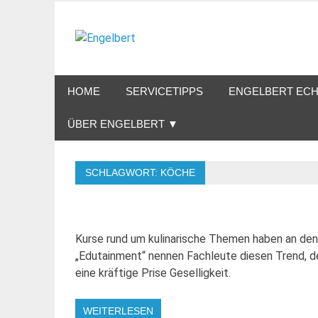
Zum
Inhalt
Engelbert
springen
Lifestyle – Shopping – Genuss
HOME
SERVICETIPPS
ENGELBERT ECH
ÜBER ENGELBERT ▼
SCHLAGWORT:
KÖCHE
Kurse rund um kulinarische Themen haben an den
„Edutainment“ nennen Fachleute diesen Trend, de
eine kräftige Prise Geselligkeit.
WEITERLESEN