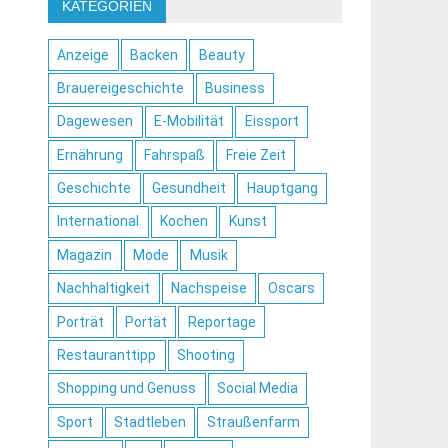
KATEGORIEN
Anzeige
Backen
Beauty
Brauereigeschichte
Business
Dagewesen
E-Mobilität
Eissport
Ernährung
Fahrspaß
Freie Zeit
Geschichte
Gesundheit
Hauptgang
International
Kochen
Kunst
Magazin
Mode
Musik
Nachhaltigkeit
Nachspeise
Oscars
Porträt
Portät
Reportage
Restauranttipp
Shooting
Shopping und Genuss
Social Media
Sport
Stadtleben
Straußenfarm