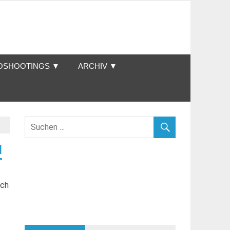
OSHOOTINGS ▼
ARCHIV ▼
d
och