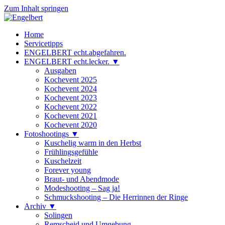
Zum Inhalt springen
Engelbert
Lifestyle – Shopping – Genuss
Home
Servicetipps
ENGELBERT echt.abgefahren.
ENGELBERT echt.lecker. ▼
Ausgaben
Kochevent 2025
Kochevent 2024
Kochevent 2023
Kochevent 2022
Kochevent 2021
Kochevent 2020
Fotoshootings ▼
Kuschelig warm in den Herbst
Frühlingsgefühle
Kuschelzeit
Forever young
Braut- und Abendmode
Modeshooting – Sag ja!
Schmuckshooting – Die Herrinnen der Ringe
Archiv ▼
Solingen
Remscheid und Umgebung