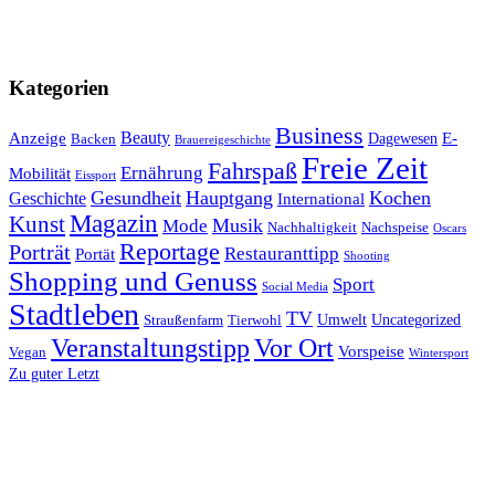
Kategorien
Business
Beauty
Anzeige
E-
Dagewesen
Backen
Brauereigeschichte
Freie Zeit
Fahrspaß
Ernährung
Mobilität
Eissport
Gesundheit
Hauptgang
Kochen
Geschichte
International
Magazin
Kunst
Mode
Musik
Nachhaltigkeit
Nachspeise
Oscars
Reportage
Porträt
Restauranttipp
Portät
Shooting
Shopping und Genuss
Sport
Social Media
Stadtleben
TV
Umwelt
Uncategorized
Straußenfarm
Tierwohl
Veranstaltungstipp
Vor Ort
Vorspeise
Vegan
Wintersport
Zu guter Letzt