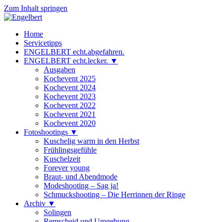
Zum Inhalt springen
Engelbert
Lifestyle – Shopping – Genuss
Home
Servicetipps
ENGELBERT echt.abgefahren.
ENGELBERT echt.lecker. ▼
Ausgaben
Kochevent 2025
Kochevent 2024
Kochevent 2023
Kochevent 2022
Kochevent 2021
Kochevent 2020
Fotoshootings ▼
Kuschelig warm in den Herbst
Frühlingsgefühle
Kuschelzeit
Forever young
Braut- und Abendmode
Modeshooting – Sag ja!
Schmuckshooting – Die Herrinnen der Ringe
Archiv ▼
Solingen
Remscheid und Umgebung