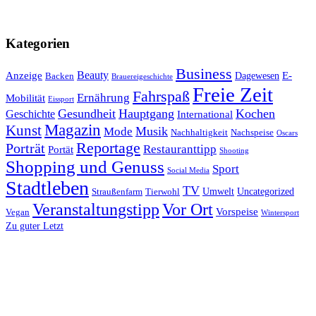
Kategorien
Business
Beauty
Anzeige
E-
Dagewesen
Backen
Brauereigeschichte
Freie Zeit
Fahrspaß
Ernährung
Mobilität
Eissport
Gesundheit
Hauptgang
Kochen
Geschichte
International
Magazin
Kunst
Mode
Musik
Nachhaltigkeit
Nachspeise
Oscars
Reportage
Porträt
Restauranttipp
Portät
Shooting
Shopping und Genuss
Sport
Social Media
Stadtleben
TV
Umwelt
Uncategorized
Straußenfarm
Tierwohl
Veranstaltungstipp
Vor Ort
Vorspeise
Vegan
Wintersport
Zu guter Letzt