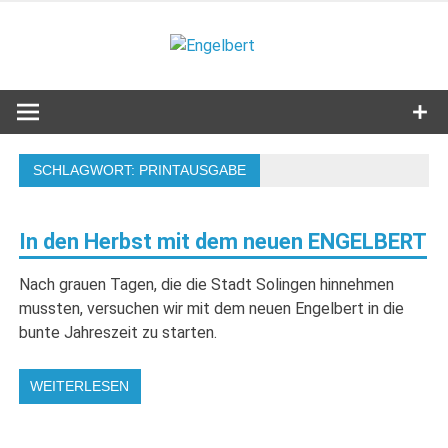
Zum
Inhalt
Engelbert
springen
Lifestyle – Shopping – Genuss
SCHLAGWORT:
PRINTAUSGABE
In den Herbst mit dem neuen ENGELBERT
Nach grauen Tagen, die die Stadt Solingen hinnehmen
mussten, versuchen wir mit dem neuen Engelbert in die
bunte Jahreszeit zu starten.
WEITERLESEN