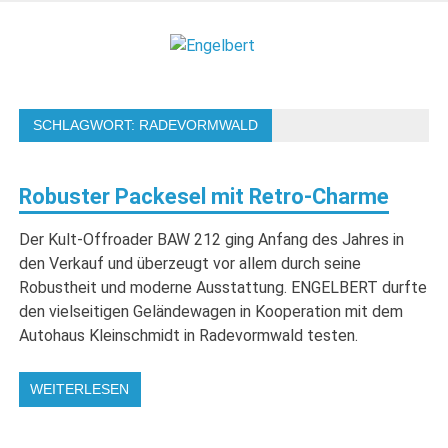
Zum
Inhalt
Engelbert
springen
Lifestyle – Shopping – Genuss
SCHLAGWORT:
RADEVORMWALD
Robuster Packesel mit Retro-Charme
Der Kult-Offroader BAW 212 ging Anfang des Jahres in
den Verkauf und überzeugt vor allem durch seine
Robustheit und moderne Ausstattung. ENGELBERT durfte
den vielseitigen Geländewagen in Kooperation mit dem
Autohaus Kleinschmidt in Radevormwald testen.
WEITERLESEN