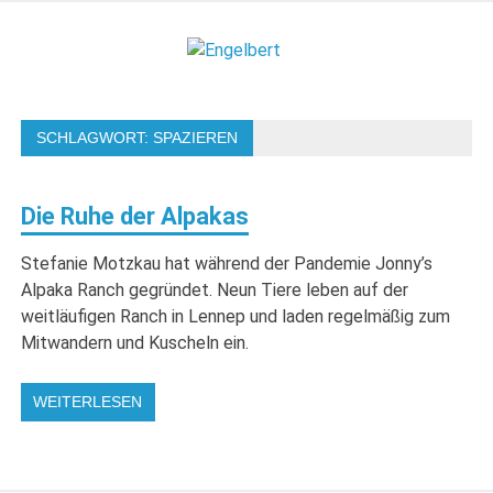
Zum
Inhalt
Engelbert
springen
Lifestyle – Shopping – Genuss
SCHLAGWORT:
SPAZIEREN
Die Ruhe der Alpakas
Stefanie Motzkau hat während der Pandemie Jonny’s
Alpaka Ranch gegründet. Neun Tiere leben auf der
weitläufigen Ranch in Lennep und laden regelmäßig zum
Mitwandern und Kuscheln ein.
WEITERLESEN