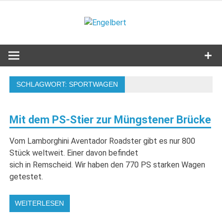
Zum
Inhalt
Engelbert
springen
Lifestyle – Shopping – Genuss
SCHLAGWORT:
SPORTWAGEN
Mit dem PS-Stier zur Müngstener Brücke
Vom Lamborghini Aventador Roadster gibt es nur 800
Stück weltweit. Einer davon befindet
sich in Remscheid. Wir haben den 770 PS starken Wagen
getestet.
WEITERLESEN