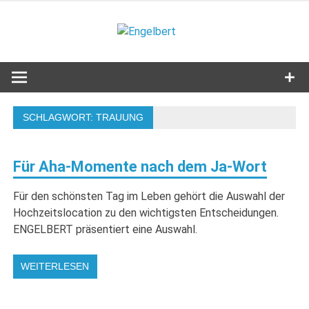
Zum
Inhalt
Engelbert
springen
Lifestyle – Shopping – Genuss
SCHLAGWORT:
TRAUUNG
Für Aha-Momente nach dem Ja-Wort
Für den schönsten Tag im Leben gehört die Auswahl der
Hochzeitslocation zu den wichtigsten Entscheidungen.
ENGELBERT präsentiert eine Auswahl.
WEITERLESEN