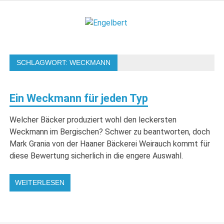
Zum
Inhalt
Engelbert
springen
Lifestyle – Shopping – Genuss
SCHLAGWORT:
WECKMANN
Ein Weckmann für jeden Typ
Welcher Bäcker produziert wohl den leckersten
Weckmann im Bergischen? Schwer zu beantworten, doch
Mark Grania von der Haaner Bäckerei Weirauch kommt für
diese Bewertung sicherlich in die engere Auswahl.
WEITERLESEN