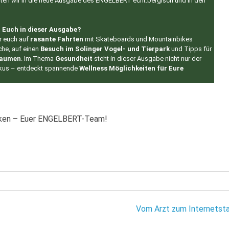
rten wir in die neue Ausgabe des ENGELBERT echt.bergisch und in den
 Euch in dieser Ausgabe?
hr euch auf
rasante Fahrten
mit Skateboards und Mountainbikes
che, auf einen
Besuch im Solinger Vogel- und Tierpark
und Tipps für
Daumen
. Im Thema
Gesundheit
steht in dieser Ausgabe nicht nur der
kus – entdeckt spannende
Wellness Möglichkeiten für Eure
cken – Euer ENGELBERT-Team!
Vom Arzt zum Internetsta