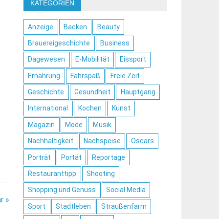
KATEGORIEN
Anzeige
Backen
Beauty
Brauereigeschichte
Business
Dagewesen
E-Mobilität
Eissport
Ernährung
Fahrspaß
Freie Zeit
Geschichte
Gesundheit
Hauptgang
International
Kochen
Kunst
Magazin
Mode
Musik
Nachhaltigkeit
Nachspeise
Oscars
Porträt
Portät
Reportage
Restauranttipp
Shooting
Shopping und Genuss
Social Media
r »
Sport
Stadtleben
Straußenfarm