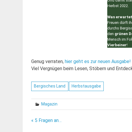
Und damit sta
Herbst 2022.
Was erwartet
Freuen dürft i
durchs Bergis
den
grünen 
Mensch im Fo
Vierbeiner
!
Genug verraten,
hier geht es zur neuen Ausgabe!
Viel Vergnügen beim Lesen, Stöbern und Entde
Bergisches Land
Herbstausgabe
Magazin
Beitragsnavigation
« 5 Fragen an…