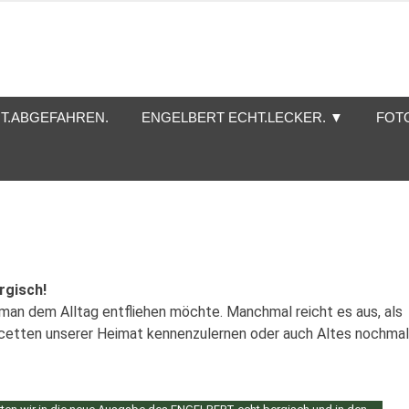
T.ABGEFAHREN.
ENGELBERT ECHT.LECKER. ▼
FOT
rgisch!
man dem Alltag entfliehen möchte. Manchmal reicht es aus, als
Facetten unserer Heimat kennenzulernen oder auch Altes nochmal