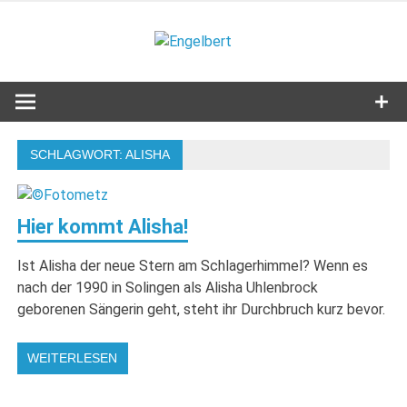
Zum
Inhalt
Engelbert
springen
Lifestyle – Shopping – Genuss
SCHLAGWORT:
ALISHA
Hier kommt Alisha!
Ist Alisha der neue Stern am Schlagerhimmel? Wenn es
nach der 1990 in Solingen als Alisha Uhlenbrock
geborenen Sängerin geht, steht ihr Durchbruch kurz bevor.
WEITERLESEN