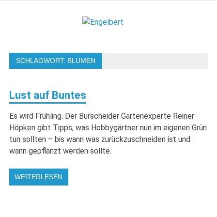
Zum
Inhalt
Engelbert
springen
Lifestyle – Shopping – Genuss
SCHLAGWORT:
BLUMEN
Lust auf Buntes
Es wird Frühling. Der Burscheider Gartenexperte Reiner
Höpken gibt Tipps, was Hobbygärtner nun im eigenen Grün
tun sollten – bis wann was zurückzuschneiden ist und
wann gepflanzt werden sollte.
WEITERLESEN