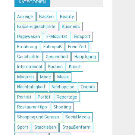
KATEGORIEN
Anzeige
Backen
Beauty
Brauereigeschichte
Business
Dagewesen
E-Mobilität
Eissport
Ernährung
Fahrspaß
Freie Zeit
Geschichte
Gesundheit
Hauptgang
International
Kochen
Kunst
Magazin
Mode
Musik
Nachhaltigkeit
Nachspeise
Oscars
Porträt
Portät
Reportage
Restauranttipp
Shooting
Shopping und Genuss
Social Media
Sport
Stadtleben
Straußenfarm