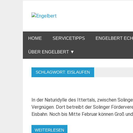
Zum
Inhalt
Engelbert
springen
Lifestyle – Shopping – Genuss
HOME
SERVICETIPPS
ENGELBERT ECH
ÜBER ENGELBERT ▼
SCHLAGWORT:
EISLAUFEN
In der Naturidylle des Ittertals, zwischen Solin
Vergnügen. Dort betreibt der Solinger Förderverein
Eisbahn. Noch bis Mitte Februar können Groß und 
WEITERLESEN