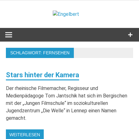
Zum
Inhalt
Engelbert
springen
Lifestyle – Shopping – Genuss
SCHLAGWORT:
FERNSEHEN
Stars hinter der Kamera
Der rheinische Filmemacher, Regisseur und
Medienpädagoge Tom Jantschik hat sich im Bergischen
mit der „Jungen Filmschule“ im soziokulturellen
Jugendzentrum „Die Welle“ in Lennep einen Namen
gemacht.
WEITERLESEN