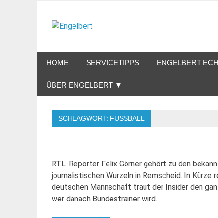
Zum
Inhalt
Engelbert
springen
Lifestyle – Shopping – Genuss
HOME
SERVICETIPPS
ENGELBERT ECH
ÜBER ENGELBERT ▼
SCHLAGWORT:
FUSSBALL
RTL-Reporter Felix Görner gehört zu den bekann
journalistischen Wurzeln in Remscheid. In Kürze 
deutschen Mannschaft traut der Insider den gan
wer danach Bundestrainer wird.