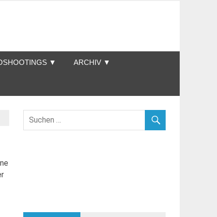
OSHOOTINGS ▼
ARCHIV ▼
ine
er