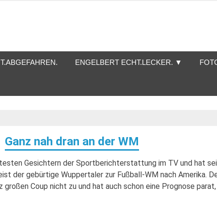
T.ABGEFAHREN.
ENGELBERT ECHT.LECKER. ▼
FOT
Ganz nah dran an der WM
testen Gesichtern der Sportberichterstattung im TV und hat se
reist der gebürtige Wuppertaler zur Fußball-WM nach Amerika. D
z großen Coup nicht zu und hat auch schon eine Prognose parat,