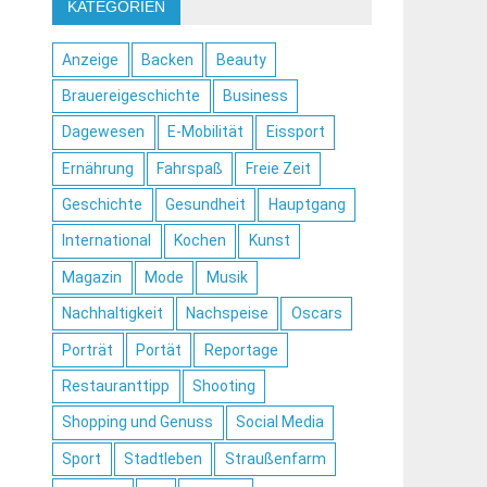
KATEGORIEN
Anzeige
Backen
Beauty
Brauereigeschichte
Business
Dagewesen
E-Mobilität
Eissport
Ernährung
Fahrspaß
Freie Zeit
Geschichte
Gesundheit
Hauptgang
International
Kochen
Kunst
Magazin
Mode
Musik
Nachhaltigkeit
Nachspeise
Oscars
Porträt
Portät
Reportage
Restauranttipp
Shooting
Shopping und Genuss
Social Media
Sport
Stadtleben
Straußenfarm