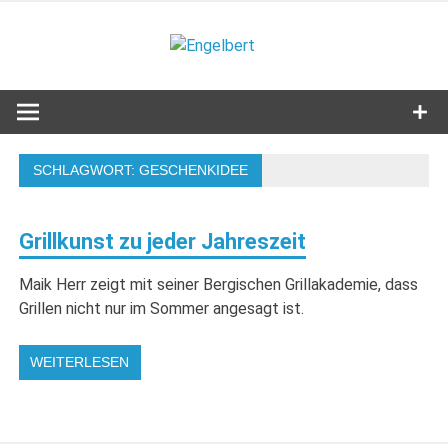
Zum
Inhalt
Engelbert
springen
Lifestyle – Shopping – Genuss
SCHLAGWORT:
GESCHENKIDEE
Grillkunst zu jeder Jahreszeit
Maik Herr zeigt mit seiner Bergischen Grillakademie, dass
Grillen nicht nur im Sommer angesagt ist.
WEITERLESEN