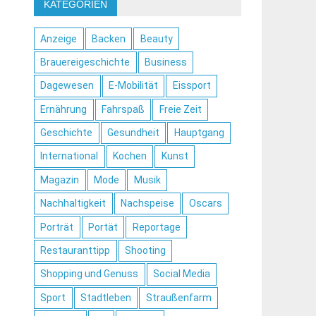
KATEGORIEN
Anzeige
Backen
Beauty
Brauereigeschichte
Business
Dagewesen
E-Mobilität
Eissport
Ernährung
Fahrspaß
Freie Zeit
Geschichte
Gesundheit
Hauptgang
International
Kochen
Kunst
Magazin
Mode
Musik
Nachhaltigkeit
Nachspeise
Oscars
Porträt
Portät
Reportage
Restauranttipp
Shooting
Shopping und Genuss
Social Media
Sport
Stadtleben
Straußenfarm