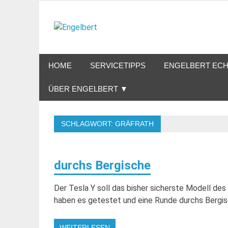
Zum
Inhalt
Engelbert
springen
Lifestyle – Shopping – Genuss
HOME
SERVICETIPPS
ENGELBERT ECH
ÜBER ENGELBERT ▼
SCHLAGWORT:
GRÄFRATH
durchs Bergische
Der Tesla Y soll das bisher sicherste Modell des 
haben es getestet und eine Runde durchs Bergis
WEITERLESEN