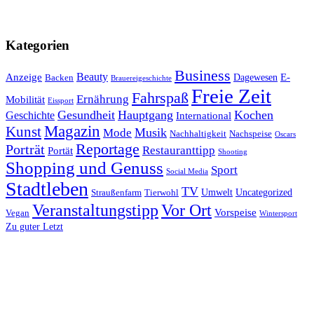
Kategorien
Business
Beauty
Anzeige
E-
Dagewesen
Backen
Brauereigeschichte
Freie Zeit
Fahrspaß
Ernährung
Mobilität
Eissport
Gesundheit
Hauptgang
Kochen
Geschichte
International
Magazin
Kunst
Mode
Musik
Nachhaltigkeit
Nachspeise
Oscars
Reportage
Porträt
Restauranttipp
Portät
Shooting
Shopping und Genuss
Sport
Social Media
Stadtleben
TV
Umwelt
Uncategorized
Straußenfarm
Tierwohl
Veranstaltungstipp
Vor Ort
Vorspeise
Vegan
Wintersport
Zu guter Letzt