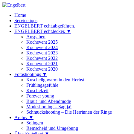
Zum
Inhalt
Engelbert
Lifestyle – Shopping – Genuss
Home
springen
Servicetipps
ENGELBERT echt.abgefahren.
ENGELBERT echt.lecker. ▼
Ausgaben
Kochevent 2025
Kochevent 2024
Kochevent 2023
Kochevent 2022
Kochevent 2021
Kochevent 2020
Fotoshootings ▼
Kuschelig warm in den Herbst
Frühlingsgefühle
Kuschelzeit
Forever young
Braut- und Abendmode
Modeshooting – Sag ja!
Schmuckshooting – Die Herrinnen der Ringe
Archiv ▼
Solingen
Remscheid und Umgebung
Über Engelbert ▼