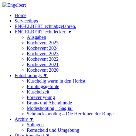
Zum
Inhalt
Engelbert
Lifestyle – Shopping – Genuss
Home
springen
Servicetipps
ENGELBERT echt.abgefahren.
ENGELBERT echt.lecker. ▼
Ausgaben
Kochevent 2025
Kochevent 2024
Kochevent 2023
Kochevent 2022
Kochevent 2021
Kochevent 2020
Fotoshootings ▼
Kuschelig warm in den Herbst
Frühlingsgefühle
Kuschelzeit
Forever young
Braut- und Abendmode
Modeshooting – Sag ja!
Schmuckshooting – Die Herrinnen der Ringe
Archiv ▼
Solingen
Remscheid und Umgebung
Über Engelbert ▼