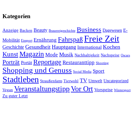
Kategorien
Business
Beauty
Anzeige
E-
Dagewesen
Backen
Brauereigeschichte
Freie Zeit
Fahrspaß
Ernährung
Mobilität
Eissport
Gesundheit
Hauptgang
Kochen
Geschichte
International
Magazin
Kunst
Mode
Musik
Nachhaltigkeit
Nachspeise
Oscars
Reportage
Porträt
Restauranttipp
Portät
Shooting
Shopping und Genuss
Sport
Social Media
Stadtleben
TV
Umwelt
Uncategorized
Straußenfarm
Tierwohl
Veranstaltungstipp
Vor Ort
Vorspeise
Vegan
Wintersport
Zu guter Letzt