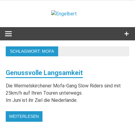
Zum
Inhalt
Engelbert
springen
Lifestyle – Shopping – Genuss
SCHLAGWORT:
MOFA
Genussvolle Langsamkeit
Die Wermelskirchener Mofa-Gang Slow Riders sind mit
25km/h auf Ihren Touren unterwegs.
Im Juni ist ihr Ziel die Niederlande.
WEITERLESEN