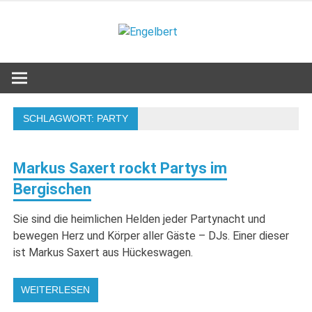
Zum
Inhalt
Engelbert
springen
Lifestyle – Shopping – Genuss
SCHLAGWORT:
PARTY
Markus Saxert rockt Partys im
Bergischen
Sie sind die heimlichen Helden jeder Partynacht und
bewegen Herz und Körper aller Gäste – DJs. Einer dieser
ist Markus Saxert aus Hückeswagen.
WEITERLESEN