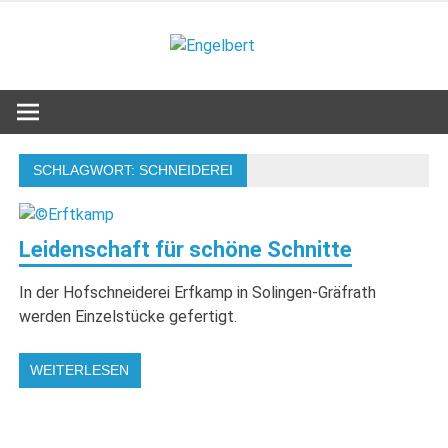
Zum
Inhalt
Engelbert
springen
Lifestyle – Shopping – Genuss
SCHLAGWORT:
SCHNEIDEREI
Leidenschaft für schöne Schnitte
In der Hofschneiderei Erfkamp in Solingen-Gräfrath
werden Einzelstücke gefertigt.
WEITERLESEN