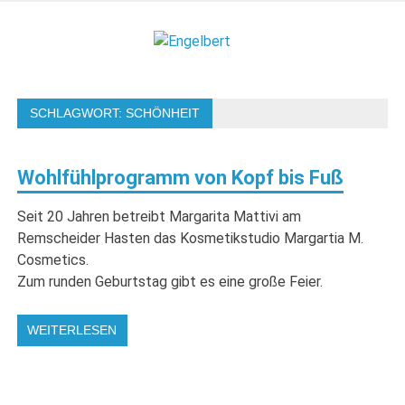
Zum
Inhalt
Engelbert
springen
Lifestyle – Shopping – Genuss
SCHLAGWORT:
SCHÖNHEIT
Wohlfühlprogramm von Kopf bis Fuß
Seit 20 Jahren betreibt Margarita Mattivi am
Remscheider Hasten das Kosmetikstudio Margartia M.
Cosmetics.
Zum runden Geburtstag gibt es eine große Feier.
WEITERLESEN