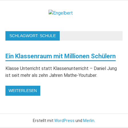
Zum
Inhalt
Engelbert
springen
Lifestyle – Shopping – Genuss
SCHLAGWORT:
SCHULE
Ein Klassenraum mit Millionen Schülern
Klasse Unterricht statt Klassenunterricht – Daniel Jung
ist seit mehr als zehn Jahren Mathe-Youtuber.
WEITERLESEN
Erstellt mit
WordPress
und
Merlin
.