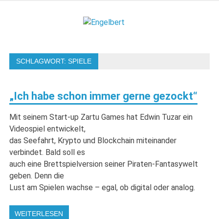
Zum
Inhalt
Engelbert
springen
Lifestyle – Shopping – Genuss
SCHLAGWORT:
SPIELE
„Ich habe schon immer gerne gezockt“
Mit seinem Start-up Zartu Games hat Edwin Tuzar ein
Videospiel entwickelt,
das Seefahrt, Krypto und Blockchain miteinander
verbindet. Bald soll es
auch eine Brettspielversion seiner Piraten-Fantasywelt
geben. Denn die
Lust am Spielen wachse – egal, ob digital oder analog.
WEITERLESEN