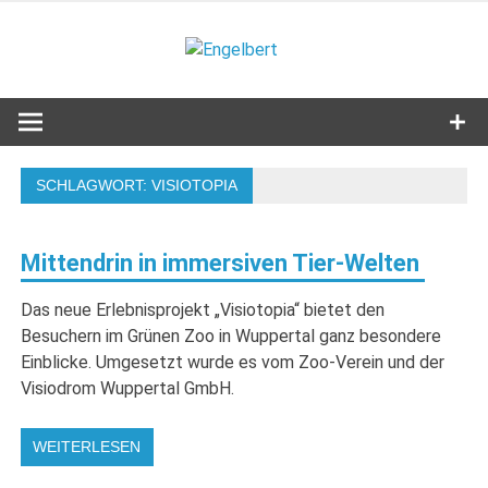
Zum
Inhalt
Engelbert
springen
Lifestyle – Shopping – Genuss
SCHLAGWORT:
VISIOTOPIA
Mittendrin in immersiven Tier-Welten
Das neue Erlebnisprojekt „Visiotopia“ bietet den
Besuchern im Grünen Zoo in Wuppertal ganz besondere
Einblicke. Umgesetzt wurde es vom Zoo-Verein und der
Visiodrom Wuppertal GmbH.
WEITERLESEN