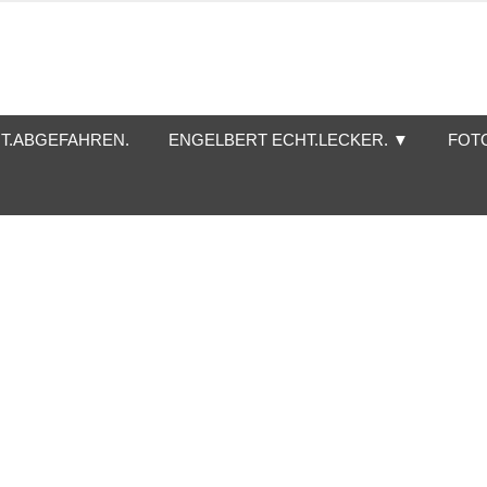
T.ABGEFAHREN.
ENGELBERT ECHT.LECKER. ▼
FOT