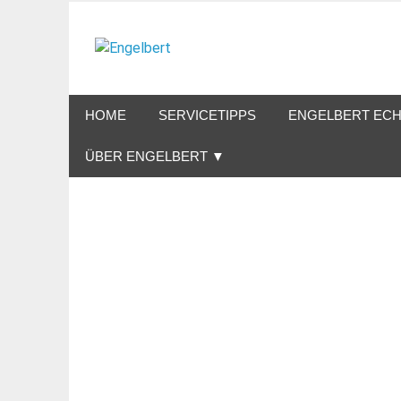
Zum
Inhalt
Engelbert
springen
Lifestyle – Shopping – Genuss
HOME
SERVICETIPPS
ENGELBERT ECH
ÜBER ENGELBERT ▼