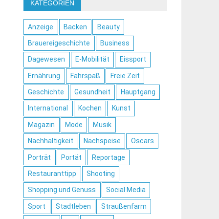
KATEGORIEN
Anzeige
Backen
Beauty
Brauereigeschichte
Business
Dagewesen
E-Mobilität
Eissport
Ernährung
Fahrspaß
Freie Zeit
Geschichte
Gesundheit
Hauptgang
International
Kochen
Kunst
Magazin
Mode
Musik
Nachhaltigkeit
Nachspeise
Oscars
Porträt
Portät
Reportage
Restauranttipp
Shooting
Shopping und Genuss
Social Media
Sport
Stadtleben
Straußenfarm