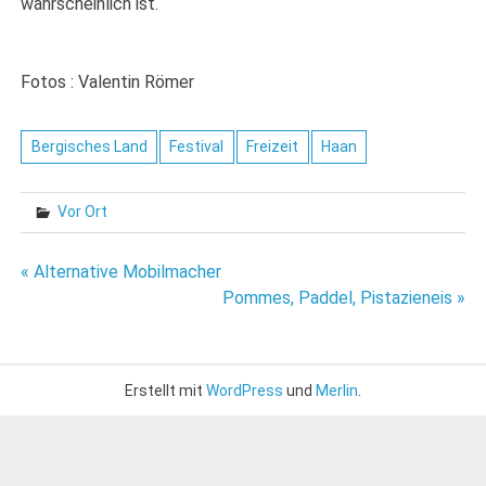
wahrscheinlich ist.
Fotos : Valentin Römer
Bergisches Land
Festival
Freizeit
Haan
Vor Ort
Beitragsnavigation
« Alternative Mobilmacher
Pommes, Paddel, Pistazieneis »
Erstellt mit
WordPress
und
Merlin
.