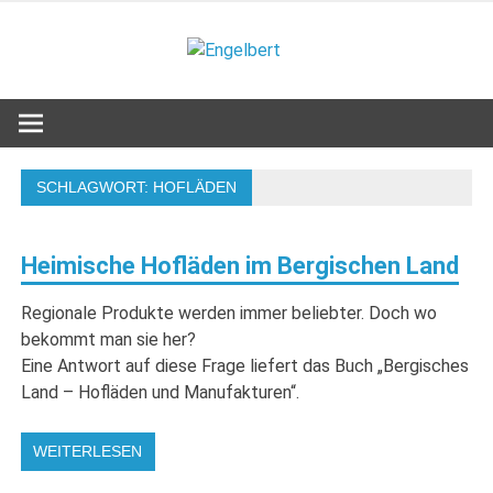
Zum
Inhalt
Engelbert
springen
Lifestyle – Shopping – Genuss
SCHLAGWORT:
HOFLÄDEN
Heimische Hofläden im Bergischen Land
Regionale Produkte werden immer beliebter. Doch wo
bekommt man sie her?
Eine Antwort auf diese Frage liefert das Buch „Bergisches
Land – Hofläden und Manufakturen“.
WEITERLESEN